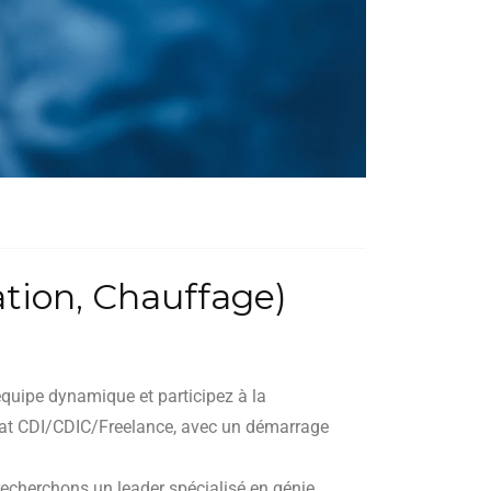
ation, Chauffage)
quipe dynamique et participez à la
trat CDI/CDIC/Freelance, avec un démarrage
echerchons un leader spécialisé en génie