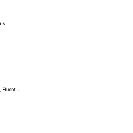
us.
, Fluent …