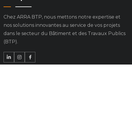
Chez ARRA BTP, nous mettons notre expertise et
nos solutions innovantes au service de vos projets
dans le secteur du Bâtiment et des Travaux Publics
(BTP).
Pages
Accueil
À propos de nous
Nos services