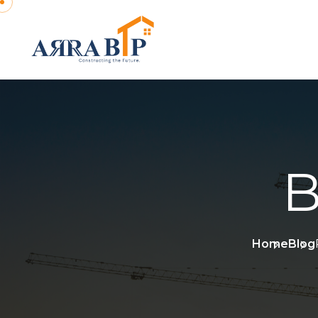
B
Home
Blog