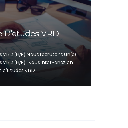
e D’études VRD
s VRD (H/F) Nous recrutons un(e)
 VRD (H/F) ! Vous intervenez en
 d’Études VRD...